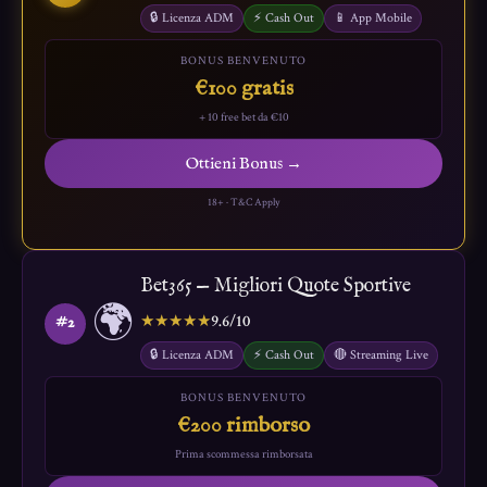
🔒 Licenza ADM
⚡ Cash Out
📱 App Mobile
BONUS BENVENUTO
€100 gratis
+ 10 free bet da €10
Ottieni Bonus →
18+ · T&C Apply
Bet365 — Migliori Quote Sportive
🌍
★★★★★
9.6/10
#2
🔒 Licenza ADM
⚡ Cash Out
🔴 Streaming Live
BONUS BENVENUTO
€200 rimborso
Prima scommessa rimborsata