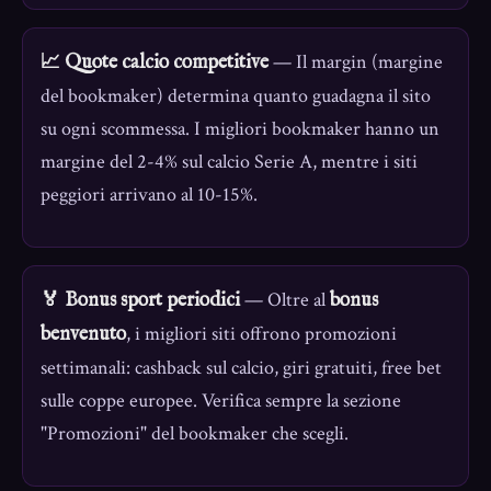
— Il margin (margine
📈 Quote calcio competitive
del bookmaker) determina quanto guadagna il sito
su ogni scommessa. I migliori bookmaker hanno un
margine del 2-4% sul calcio Serie A, mentre i siti
peggiori arrivano al 10-15%.
— Oltre al
🏅 Bonus sport periodici
bonus
, i migliori siti offrono promozioni
benvenuto
settimanali: cashback sul calcio, giri gratuiti, free bet
sulle coppe europee. Verifica sempre la sezione
"Promozioni" del bookmaker che scegli.