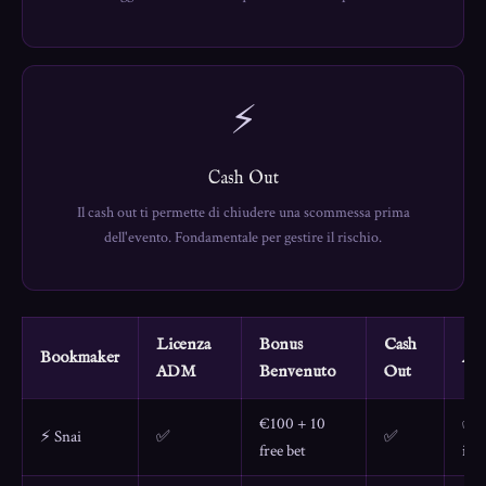
⚡
Cash Out
Il cash out ti permette di chiudere una scommessa prima
dell'evento. Fondamentale per gestire il rischio.
Licenza
Bonus
Cash
Bookmaker
Ap
ADM
Benvenuto
Out
€100 + 10
✅
⚡ Snai
✅
✅
free bet
iOS