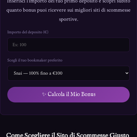
Inserisci l'importo del tuo primo deposito e scopri subito
quanto bonus puoi ricevere sui migliori siti di scommesse
sportive.
Importo del deposito (€)
Scegli il tuo bookmaker preferito
✨ Calcola il Mio Bonus
Come Scegliere il Sito di Scommesse Giusto