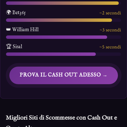
🌍 Bet365
~2 secondi
👑 William Hill
~3 secondi
🏆 Sisal
~5 secondi
PROVA IL CASH OUT ADESSO →
Migliori Siti di Scommesse con Cash Out e