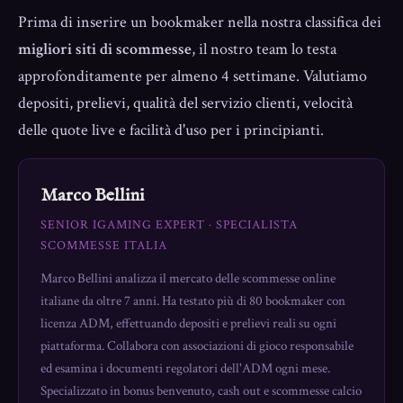
Prima di inserire un bookmaker nella nostra classifica dei
migliori siti di scommesse
, il nostro team lo testa
approfonditamente per almeno 4 settimane. Valutiamo
depositi, prelievi, qualità del servizio clienti, velocità
delle quote live e facilità d'uso per i principianti.
Marco Bellini
SENIOR IGAMING EXPERT · SPECIALISTA
SCOMMESSE ITALIA
Marco Bellini analizza il mercato delle scommesse online
italiane da oltre 7 anni. Ha testato più di 80 bookmaker con
licenza ADM, effettuando depositi e prelievi reali su ogni
piattaforma. Collabora con associazioni di gioco responsabile
ed esamina i documenti regolatori dell'ADM ogni mese.
Specializzato in bonus benvenuto, cash out e scommesse calcio