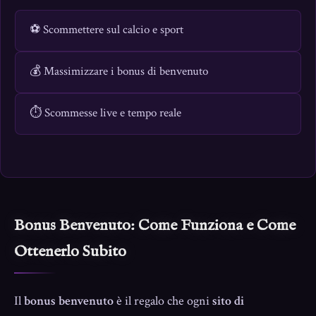
⚽ Scommettere sul calcio e sport
💰 Massimizzare i bonus di benvenuto
⏱️ Scommesse live e tempo reale
Bonus Benvenuto: Come Funziona e Come
Ottenerlo Subito
Il
bonus benvenuto
è il regalo che ogni
sito di