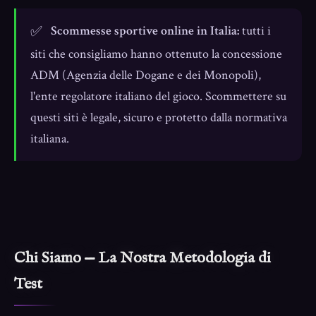
Scommesse sportive online in Italia:
tutti i
✅
siti che consigliamo hanno ottenuto la concessione
ADM (Agenzia delle Dogane e dei Monopoli),
l'ente regolatore italiano del gioco. Scommettere su
questi siti è legale, sicuro e protetto dalla normativa
italiana.
Chi Siamo — La Nostra Metodologia di
Test