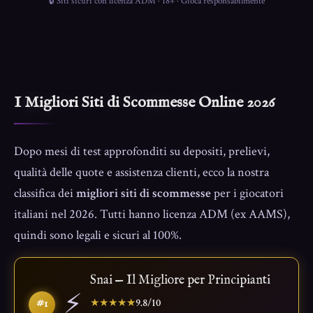
🔒 Siti sicuri con licenza ADM · 18+ · Gioca responsabilmente
I Migliori Siti di Scommesse Online 2026
Dopo mesi di test approfonditi su depositi, prelievi,
qualità delle quote e assistenza clienti, ecco la nostra
classifica dei
migliori siti di scommesse
per i giocatori
italiani nel 2026. Tutti hanno licenza ADM (ex AAMS),
quindi sono legali e sicuri al 100%.
Snai — Il Migliore per Principianti
⚡
★★★★★
9.8/10
#1