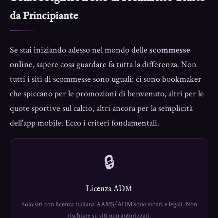
da Principiante
Se stai iniziando adesso nel mondo delle
scommesse
online
, sapere cosa guardare fa tutta la differenza. Non
tutti i siti di scommesse sono uguali: ci sono bookmaker
che spiccano per le promozioni di benvenuto, altri per le
quote sportive sul calcio, altri ancora per la semplicità
dell'app mobile. Ecco i criteri fondamentali.
🔒
Licenza ADM
Solo siti con licenza italiana AAMS/ADM sono sicuri e legali. Non
rischiare su siti non autorizzati.