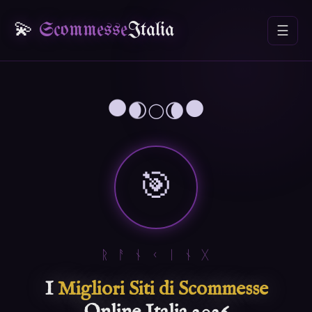
💫
Scommesse
Italia
☰
🌒
🌑
🌕
🌘
🌑
🎯
ᚱ ᚨ ᚾ ᚲ ᛁ ᚾ ᚷ
I
Migliori Siti di Scommesse